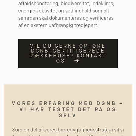
affaldshåndtering, biodiversitet, indeklima,
energieffektivitet og vedligehold som alt
sammen skal dokumenteres og verificeres
af en ekstern uafhængig tredjepart.
VIL DU GERNE OPFØRE
DGNB-CERTIFICEREDE
RÆKKEHUSE? KONTAKT
OS
VORES ERFARING MED DGNB –
VI HAR TESTET DET PÅ OS
SELV
Som en del af
vores bæredygtighedsstrategi
vil vi