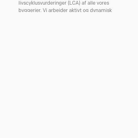
livscyklusvurderinger (LCA) af alle vores
byggerier. Vi arbejder aktivt og dynamisk
med LCA-vurderingerne og kan derfor
tilpasse byggerierne efter en
helhedsvurdering af projektøkonomi,
udførelse og LCA-resultatet.
Cirkulær økonomi
Nybyggeri er forbundet med en høj
klimabelastning og et højt
ressourceforbrug. Derfor bør en øget
cirkularitet implementeres for at minimere
ressourceforbruget og dermed
klimabelastningen. Dette kræver