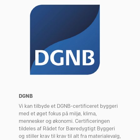
at analysere vores trafik. Vi deler også oplysninger om
din brug af vores hjemmeside med vores partnere inden
for sociale medier, annonceringspartnere og
analysepartnere. Vores partnere kan kombinere disse
data med andre oplysninger, du har givet dem, eller som
de har indsamlet fra din brug af deres tjenester.
DGNB
Vi kan tilbyde et DGNB-certificeret byggeri
med et øget fokus på miljø, klima,
mennesker og økonomi. Certificeringen
tildeles af Rådet for Bæredygtigt Byggeri
og stiller krav til krav til alt fra materialevalg,