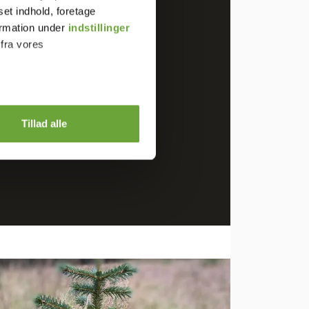
set indhold, foretage
ormation under
indstillinger
 fra vores
også på LinkedIn og
Tillad alle
nhed, uddannelse og
)
 medier og til at analysere
nden for sociale medier,
e oplysninger, du har givet