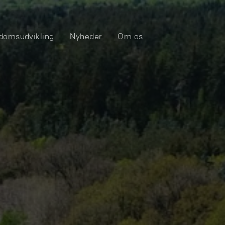
domsudvikling
Nyheder
Om os