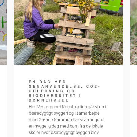
EN DAG MED
GENANVENDELSE, CO2-
UDLEDNING OG
BIODIVERSITET I
BØRNEHØJDE
Hos Vestergaard Konstruktion går vi op i
bæredygtigt byggeri og i samarbejde
med Grønne Sammen har vi arrangeret
en hyggelig dag med børn fra de lokale
skoler hvor bæredygtigt byggeri blev