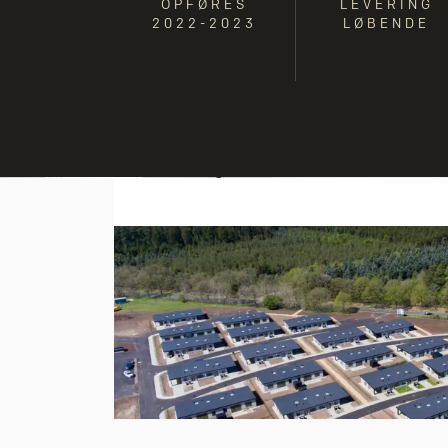
OPFØRES
LEVERING
2022-2023
LØBENDE
med
nde
tørrelser
de