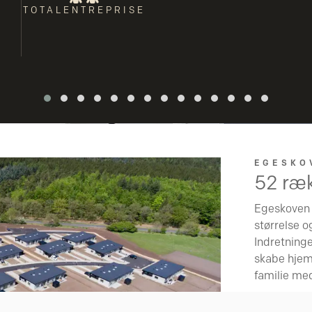
TOTALENTREPRISE
EGESKO
52 ræ
Egeskoven
størrelse o
Indretninge
skabe hjem
familie me