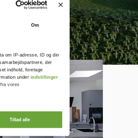
Om
ta om IP-adresse, ID og din
s samarbejdspartnere, der
set indhold, foretage
ormation under
indstillinger
 fra vores
Tillad alle
)