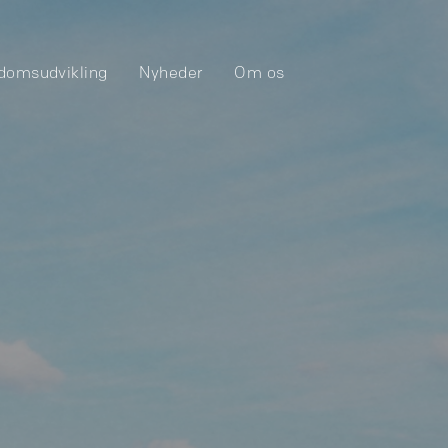
domsudvikling
Nyheder
Om os