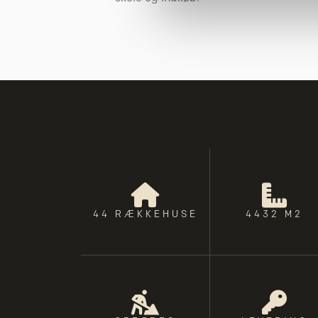
Vi bruger cookies til at tilpas
vores trafik. Vi deler også 
annonceringspartnere og anal
dem, eller som de har indsaml
44 RÆKKEHUSE
4432 M2