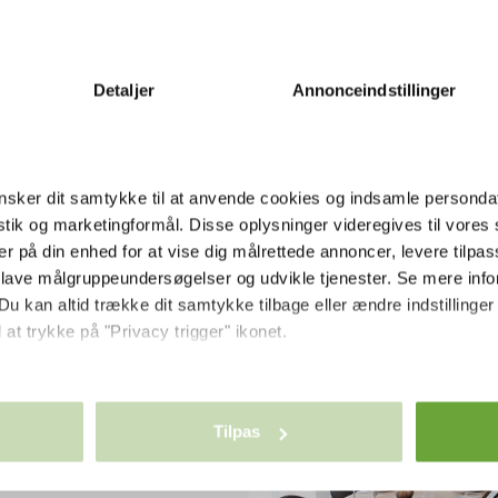
Detaljer
Annonceindstillinger
sker dit samtykke til at anvende cookies og indsamle personda
istik og marketingformål. Disse oplysninger videregives til vore
er på din enhed for at vise dig målrettede annoncer, levere tilpas
 lave målgruppeundersøgelser og udvikle tjenester. Se mere inf
Du kan altid trække dit samtykke tilbage eller ændre indstillinger
en
 at trykke på "Privacy trigger" ikonet.
så gerne:
mal end centralt i
nger om din placering, der kan være nøjagtig inden for få meter
Tilpas
ælles areal, tæt ved
seret på en scanning af dens unikke karakteristika (fingerprinting
øren til bl.a. midtbyen,
ebsitet.