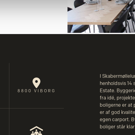
se vores indhold og annoncer, til at vise dig funktioner til sociale
oplysninger om din brug af vores hjemmeside med vores partnere i
ysepartnere. Vores partnere kan kombinere disse data med andr
et fra din brug af deres tjenester.
I Skabermøllelun
henholdsvis 14 
Estate. Byggerie
8800 VIBORG
fra idé, projekt
boligerne er at
er af god kvalite
egen carport. By
boliger står kl