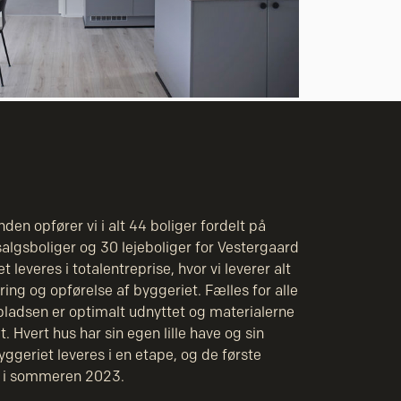
 medier og til at analysere
nden for sociale medier,
e oplysninger, du har givet
den opfører vi i alt 44 boliger fordelt på
salgsboliger og 30 lejeboliger for Vestergaard
t leveres i totalentreprise, hvor vi leverer alt
ering og opførelse af byggeriet. Fælles for alle
 pladsen er optimalt udnyttet og materialerne
t. Hvert hus har sin egen lille have og sin
ggeriet leveres i en etape, og de første
ar i sommeren 2023.