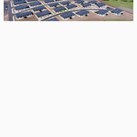
EGESKOVEN, VIBORG
52 rækkehuse
Egeskoven er moderne dobbelthuse i
samme størrelse og med identisk
indretning. Indretningen af boligerne er
lykkedes med at skabe hjem der rummer
plads til både den unge familie med børn og
den ældre families behov.