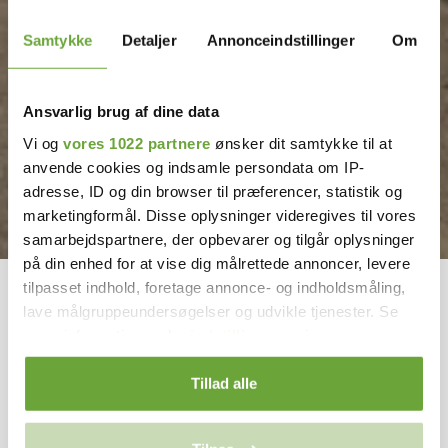
Samtykke
Detaljer
Annonceindstillinger
Om
Ansvarlig brug af dine data
Vi og
vores 1022 partnere
ønsker dit samtykke til at
anvende cookies og indsamle persondata om IP-
adresse, ID og din browser til præferencer, statistik og
marketingformål. Disse oplysninger videregives til vores
samarbejdspartnere, der opbevarer og tilgår oplysninger
på din enhed for at vise dig målrettede annoncer, levere
tilpasset indhold, foretage annonce- og indholdsmåling,
lave målgruppeundersøgelser og udvikle tjenester. Se
mere information under
indstillinger
og i vores
persondatapolitik. Du kan altid trække dit samtykke
tilbage eller ændre indstillinger fra vores
Tillad alle
"Cookiedeklaration", eller ved at trykke på "Privacy
trigger" ikonet.