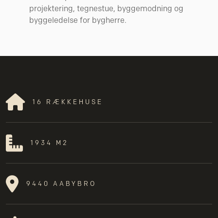
projektering, tegnestue, byggemodning og
byggeledelse for bygherre.
16 RÆKKEHUSE
1934 M2
9440 AABYBRO