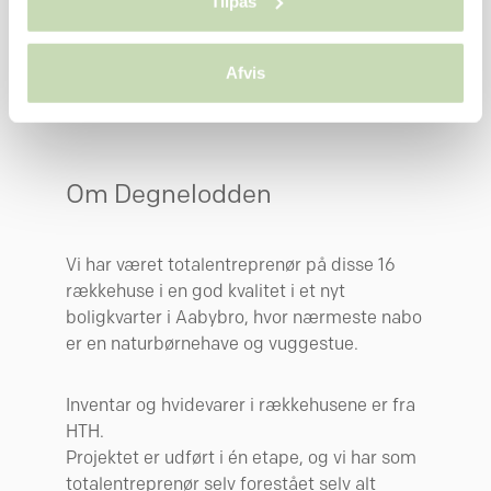
Tilpas
Hvis du tillader det, vil vi også gerne:
Indsamle præcise oplysninger om din placering, der
Afvis
kan være nøjagtig inden for få meter
Identificere din enhed baseret på en scanning af
dens unikke karakteristika (fingerprinting)
Dine valg anvendes på hele websitet.
Om Degnelodden
Vi bruger cookies til at tilpasse vores indhold og
annoncer, til at vise dig funktioner til sociale medier og til
Vi har været totalentreprenør på disse 16
at analysere vores trafik. Vi deler også oplysninger om
rækkehuse i en god kvalitet i et nyt
din brug af vores hjemmeside med vores partnere inden
boligkvarter i Aabybro, hvor nærmeste nabo
for sociale medier, annonceringspartnere og
er en naturbørnehave og vuggestue.
analysepartnere. Vores partnere kan kombinere disse
data med andre oplysninger, du har givet dem, eller som
Inventar og hvidevarer i rækkehusene er fra
de har indsamlet fra din brug af deres tjenester.
HTH.
Projektet er udført i én etape, og vi har som
totalentreprenør selv forestået selv alt