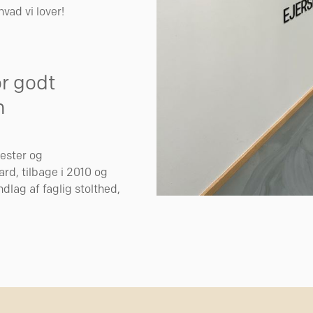
hvad vi lover!
or godt
h
ester og
rd, tilbage i 2010 og
ndlag af faglig stolthed,