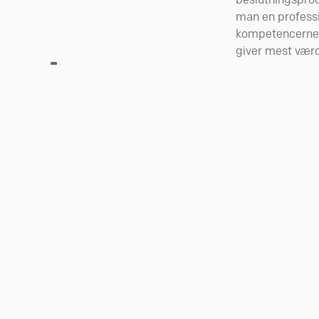
man en profess
kompetencerne t
giver mest værd
15 ÅRS
RANCHEERFARING
PROJEKTB
s på 42 90 02 01 eller find kontaktinformationer på vores me
MEDARBEJDERE