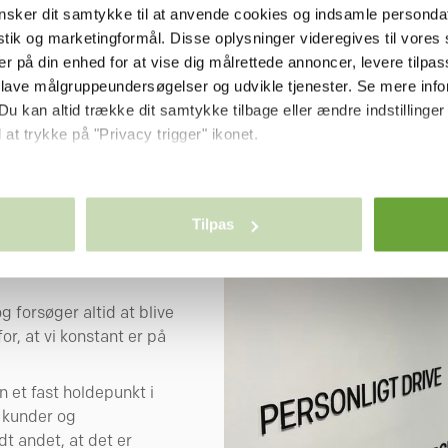
sker dit samtykke til at anvende cookies og indsamle personda
istik og marketingformål. Disse oplysninger videregives til vore
er på din enhed for at vise dig målrettede annoncer, levere tilpas
 lave målgruppeundersøgelser og udvikle tjenester. Se mere inf
Du kan altid trække dit samtykke tilbage eller ændre indstillinger
 værdier
 at trykke på "Privacy trigger" ikonet.
så gerne:
t del af vores DNA,
nger om din placering, der kan være nøjagtig inden for få meter
Tilpas
lige hverdag i
seret på en scanning af dens unikke karakteristika (fingerprinting
nøgleord hos
ebsitet.
se vores indhold og annoncer, til at vise dig funktioner til sociale
 og forsøger altid at blive
oplysninger om din brug af vores hjemmeside med vores partnere i
or, at vi konstant er på
ysepartnere. Vores partnere kan kombinere disse data med andr
et fra din brug af deres tjenester.
 et fast holdepunkt i
s kunder og
t andet, at det er