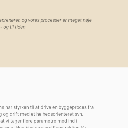
eprenører, og vores processer er meget nøje
- og til tiden
a har styrken til at drive en byggeproces fra
ing og drift med et helhedsorienteret syn.
 vi tager flere parametre med ind i
essen. Med Vestergaard Konstruktion får