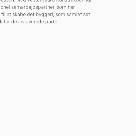
ionel samarbejdspartner, som har
il at skabe det byggeri, som samlet set
i for de involverede parter.
YGGERI
darbejdere