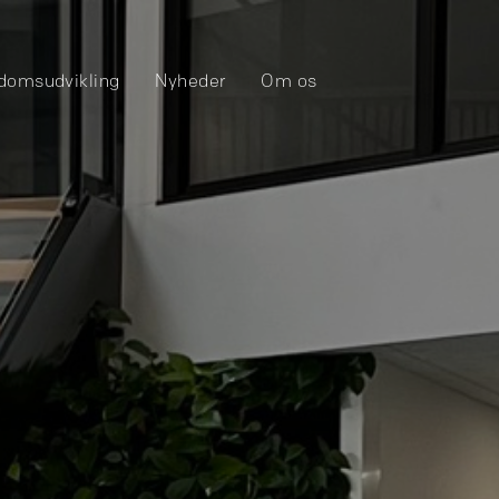
domsudvikling
Nyheder
Om os