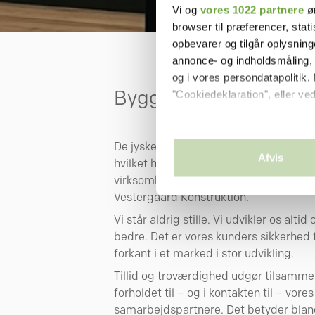
Vi og
vores 1022 partnere
øn
browser til præferencer, stat
opbevarer og tilgår oplysning
annonce- og indholdsmåling,
og i vores persondatapolitik. 
Byggefirma med jyske
"Cookiedeklaration", eller ved
Hvis du tillader det, vil vi og
De jyske værdier er en meget integrere
Indsamle præcise oplysni
Afvis
hvilket har stor indflydelse på den dag
Identificere din enhed ba
virksomheden. Ejerskab og nærvær er 
Dine valg anvendes på hele w
Vestergaard Konstruktion.
Vi bruger cookies til at tilpas
Vi står aldrig stille. Vi udvikler os altid
vores trafik. Vi deler også 
bedre. Det er vores kunders sikkerhed f
annonceringspartnere og anal
forkant i et marked i stor udvikling.
dem, eller som de har indsaml
Tillid og troværdighed udgør tilsammen
forholdet til – og i kontakten til – vore
samarbejdspartnere. Det betyder bland