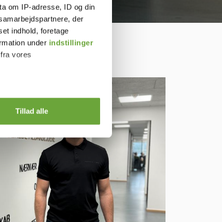
ta om IP-adresse, ID og din
s samarbejdspartnere, der
set indhold, foretage
ormation under
indstillinger
 fra vores
Tillad alle
)
 medier og til at analysere
nden for sociale medier,
e oplysninger, du har givet