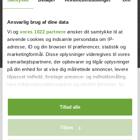
Ansvarlig brug af dine data
Vi og
vores 1022 partnere
ønsker dit samtykke til at
anvende cookies og indsamle persondata om IP-
adresse, ID og din browser til præferencer, statistik og
marketingformål. Disse oplysninger videregives til vores
samarbejdspartnere, der opbevarer og tilgår oplysninger
på din enhed for at vise dig målrettede annoncer, levere
tilpasset indhold, foretage annonce- og indholdsmåling,
lave målgruppeundersøgelser og udvikle tjenester. Se
mere information under
indstillinger
og i vores
persondatapolitik. Du kan altid trække dit samtykke
tilbage eller ændre indstillinger fra vores
Tillad alle
"Cookiedeklaration", eller ved at trykke på "Privacy
trigger" ikonet.
Tilpas
Hvis du tillader det, vil vi også gerne: