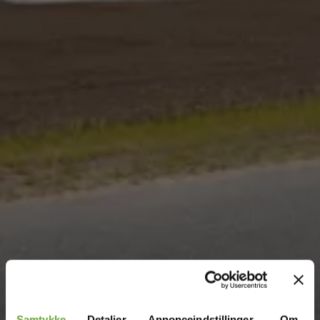
Samtykke
Detaljer
Annonceindstillinger
Om