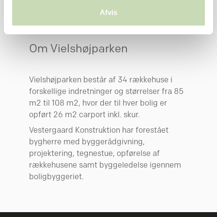
Indsamle præcise oplysninger om din placering, der
Afvis
kan være nøjagtig inden for få meter
Identificere din enhed baseret på en scanning af
dens unikke karakteristika (fingerprinting)
Om Vielshøjparken
Dine valg anvendes på hele websitet.
Vielshøjparken består af 34 rækkehuse i
Vi bruger cookies til at tilpasse vores indhold og
forskellige indretninger og størrelser fra 85
annoncer, til at vise dig funktioner til sociale medier og til
m2 til 108 m2, hvor der til hver bolig er
at analysere vores trafik. Vi deler også oplysninger om
opført 26 m2 carport inkl. skur.
din brug af vores hjemmeside med vores partnere inden
for sociale medier, annonceringspartnere og
Vestergaard Konstruktion har forestået
analysepartnere. Vores partnere kan kombinere disse
bygherre med byggerådgivning,
data med andre oplysninger, du har givet dem, eller som
projektering, tegnestue, opførelse af
de har indsamlet fra din brug af deres tjenester.
rækkehusene samt byggeledelse igennem
boligbyggeriet.