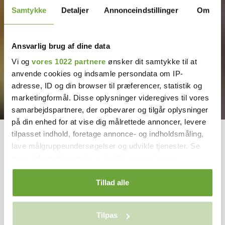
Samtykke
Detaljer
Annonceindstillinger
Om
Ansvarlig brug af dine data
Vi og
vores 1022 partnere
ønsker dit samtykke til at
anvende cookies og indsamle persondata om IP-
adresse, ID og din browser til præferencer, statistik og
marketingformål. Disse oplysninger videregives til vores
samarbejdspartnere, der opbevarer og tilgår oplysninger
på din enhed for at vise dig målrettede annoncer, levere
tilpasset indhold, foretage annonce- og indholdsmåling,
Hvad vi gør i vores organisation
lave målgruppeundersøgelser og udvikle tjenester. Se
for at fremme bæredygtighed
mere information under
indstillinger
og i vores
persondatapolitik. Du kan altid trække dit samtykke
tilbage eller ændre indstillinger fra vores
Tillad alle
"Cookiedeklaration", eller ved at trykke på "Privacy
trigger" ikonet.
Tilpas