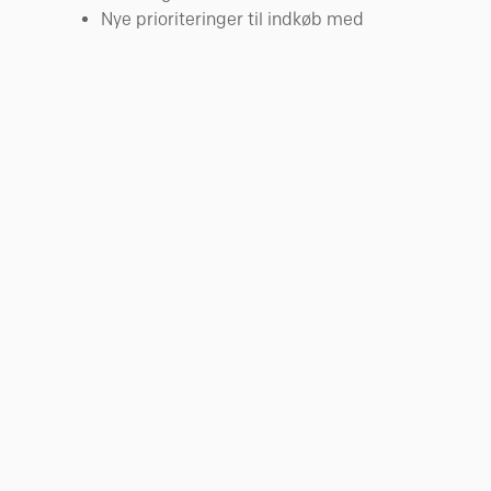
Nye prioriteringer til indkøb med
udgangspunkt i den tredobbelte
bundlinje
Byggeledere og serviceafdeling
Øget materialehåndtering på
byggepladsen
Hensigtsmæssig affaldshåndtering og
øget sortering
Øget cirkularitet gennem pilotprojekter
Krav til en sikker og sund byggeplads
DGNB-krav i byggeprocessen
70%