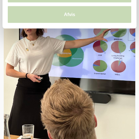
Hvis du tillader det, vil vi også gerne:
Indsamle præcise oplysninger om din placering, der
Afvis
kan være nøjagtig inden for få meter
Identificere din enhed baseret på en scanning af
dens unikke karakteristika (fingerprinting)
Dine valg anvendes på hele websitet.
Vi bruger cookies til at tilpasse vores indhold og
annoncer, til at vise dig funktioner til sociale medier og til
at analysere vores trafik. Vi deler også oplysninger om
din brug af vores hjemmeside med vores partnere inden
for sociale medier, annonceringspartnere og
analysepartnere. Vores partnere kan kombinere disse
data med andre oplysninger, du har givet dem, eller som
de har indsamlet fra din brug af deres tjenester.