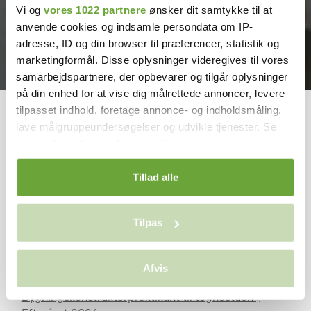
Vi og
vores 1022 partnere
ønsker dit samtykke til at
anvende cookies og indsamle persondata om IP-
adresse, ID og din browser til præferencer, statistik og
marketingformål. Disse oplysninger videregives til vores
samarbejdspartnere, der opbevarer og tilgår oplysninger
på din enhed for at vise dig målrettede annoncer, levere
tilpasset indhold, foretage annonce- og indholdsmåling,
Vil du arbejde eller i praktik hos
lave målgruppeundersøgelser og udvikle tjenester. Se
Vestergaard Konstruktion?
mere information under
indstillinger
og i vores
Herunder kan du se vores aktuelle
persondatapolitik. Du kan altid trække dit samtykke
tilbage eller ændre indstillinger fra vores
Tillad alle
jobopslag - vi glæder os til at høre
"Cookiedeklaration", eller ved at trykke på "Privacy
fra dig.
trigger" ikonet.
Tilpas
Hvis du tillader det, vil vi også gerne:
Bygningskonstruktør til tegnestue
Indsamle præcise oplysninger om din placering, der
Afvis
kan være nøjagtig inden for få meter
Projekterende praktikant |
Identificere din enhed baseret på en scanning af
Bygningskonstruktørpraktikant til tegnestuen |